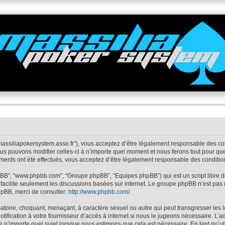
rum.massiliapokersystem.asso.fr”), vous acceptez d’être légalement responsable des 
Nous pouvons modifier celles-ci à n’importe quel moment et nous ferons tout pour que
ements ont été effectués, vous acceptez d’être légalement responsable des conditio
 phpBB”, “www.phpbb.com”, “Groupe phpBB”, “Equipes phpBB”) qui est un script libre d
B facilite seulement les discussions basées sur internet. Le groupe phpBB n’est 
hpBB, merci de consulter:
http://www.phpbb.com/
.
toire, choquant, menaçant, à caractère sexuel ou autre qui peut transgresser les loi
fication à votre fournisseur d’accès à internet si nous le jugeons nécessaire. L’
e n’importe quel sujet lorsque nous estimons que cela est nécessaire. En tant qu’ut