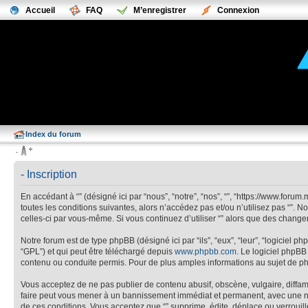
Accueil
FAQ
M’enregistrer
Connexion
Index du forum
- Inscription
En accédant à “” (désigné ici par “nous”, “notre”, “nos”, “”, “https://www.fo
toutes les conditions suivantes, alors n’accédez pas et/ou n’utilisez pas “”. 
celles-ci par vous-même. Si vous continuez d’utiliser “” alors que des chang
Notre forum est de type phpBB (désigné ici par “ils”, “eux”, “leur”, “logiciel
“GPL”) et qui peut être téléchargé depuis
www.phpbb.com
. Le logiciel phpB
contenu ou conduite permis. Pour de plus amples informations au sujet de p
Vous acceptez de ne pas publier de contenu abusif, obscène, vulgaire, diffama
faire peut vous mener à un bannissement immédiat et permanent, avec une noti
de ces conditions. Vous acceptez que “” supprime, édite, déplace ou verrouill