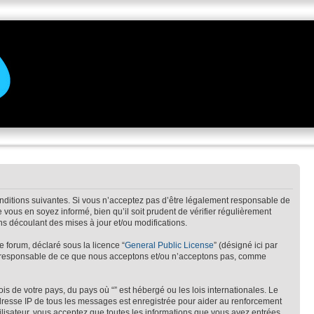
conditions suivantes. Si vous n’acceptez pas d’être légalement responsable de
 vous en soyez informé, bien qu’il soit prudent de vérifier régulièrement
ns découlant des mises à jour et/ou modifications.
e forum, déclaré sous la licence “
General Public License
” (désigné ici par
pas responsable de ce que nous acceptons et/ou n’acceptons pas, comme
s de votre pays, du pays où “” est hébergé ou les lois internationales. Le
adresse IP de tous les messages est enregistrée pour aider au renforcement
ilisateur, vous acceptez que toutes les informations que vous avez entrées