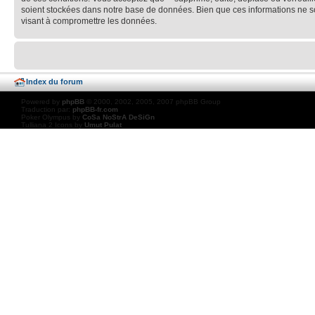
soient stockées dans notre base de données. Bien que ces informations ne soi
visant à compromettre les données.
Index du forum
Powered by
phpBB
© 2000, 2002, 2005, 2007 phpBB Group
Traduction par:
phpBB-fr.com
Poker Olympus by
CoSa NoStrA DeSiGn
Tulliana 2 Icons by
Umut Pulat