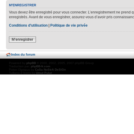
M’ENREGISTRER
Vous devez être enregistré pour vous connecter. L’enregistrement ne prend q
enregistrés. Avant de vous enregistrer, assurez-vous d’avoir pris connaissance
Conditions d’utilisation
|
Politique de vie privée
M’enregistrer
Index du forum
Powered by
phpBB
© 2000, 2002, 2005, 2007 phpBB Group
Traduction par:
phpBB-fr.com
Poker Olympus by
CoSa NoStrA DeSiGn
Tulliana 2 Icons by
Umut Pulat