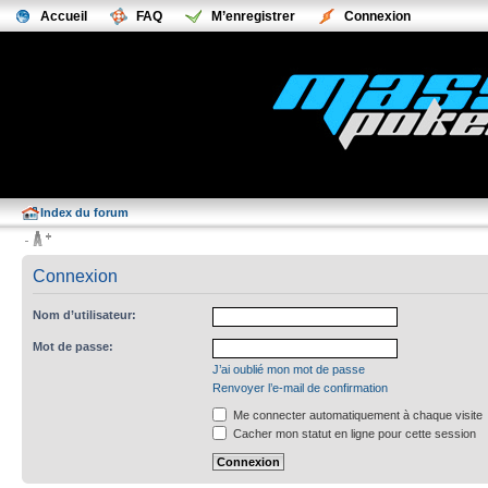
Accueil
FAQ
M’enregistrer
Connexion
Index du forum
Connexion
Nom d’utilisateur:
Mot de passe:
J’ai oublié mon mot de passe
Renvoyer l’e-mail de confirmation
Me connecter automatiquement à chaque visite
Cacher mon statut en ligne pour cette session