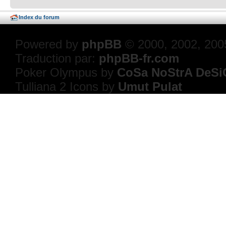
Index du forum
Powered by
phpBB
© 2000, 2002, 200
Traduction par:
phpBB-fr.com
Poker Olympus by
CoSa NoStrA DeSi
Tulliana 2 Icons by
Umut Pulat