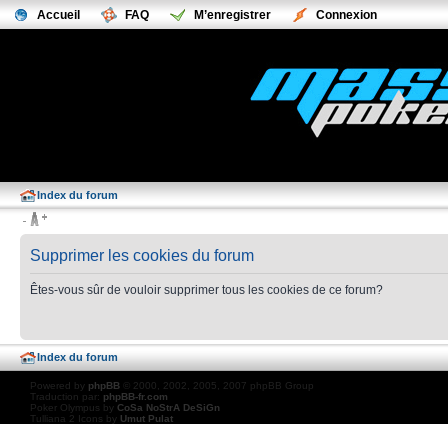
Accueil
FAQ
M’enregistrer
Connexion
Index du forum
Supprimer les cookies du forum
Êtes-vous sûr de vouloir supprimer tous les cookies de ce forum?
Index du forum
Powered by
phpBB
© 2000, 2002, 2005, 2007 phpBB Group
Traduction par:
phpBB-fr.com
Poker Olympus by
CoSa NoStrA DeSiGn
Tulliana 2 Icons by
Umut Pulat