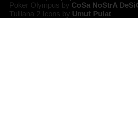
Poker Olympus by
CoSa NoStrA DeSi
Tulliana 2 Icons by
Umut Pulat