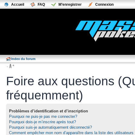
Accueil
FAQ
M’enregistrer
Connexion
Index du forum
Foire aux questions (Q
fréquemment)
Problèmes d’identification et d’inscription
Pourquoi ne puis-je pas me connecter?
Pourquoi dois-je m’inscrire après tout?
Pourquoi suis-je automatiquement déconnecté?
Comment empêcher mon nom d’apparaître dans la liste des utilisateurs